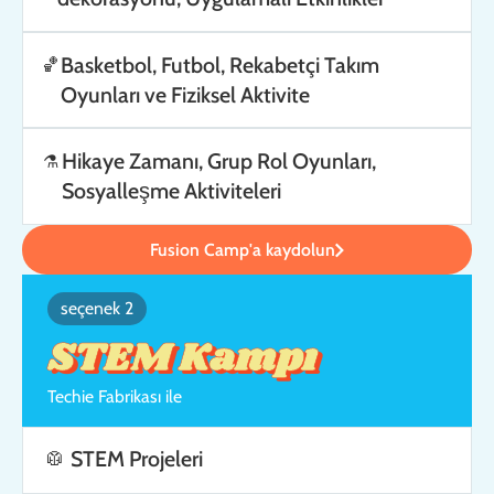
Basketbol, ​​Futbol, ​​Rekabetçi Takım
🏀
Oyunları ve Fiziksel Aktivite
Hikaye Zamanı, Grup Rol Oyunları,
⚗️
Sosyalleşme Aktiviteleri
Fusion Camp'a kaydolun
seçenek 2
STEM Kampı
Techie Fabrikası ile
STEM Projeleri
🥼