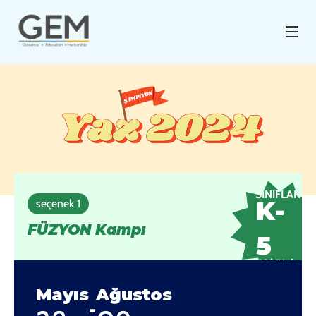
Yaz 2024
SINIFLAR
K-
seçenek 1
FÜZYON Kampı
5
199$/Hafta
Mayıs
Ağustos
-